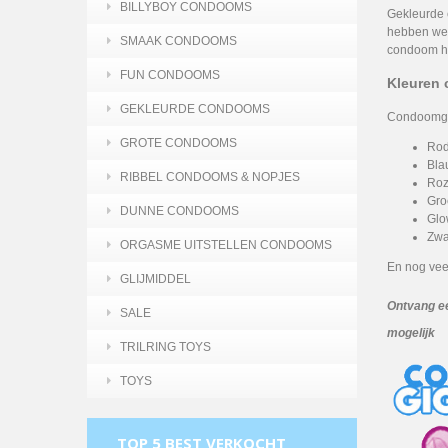
BILLYBOY CONDOOMS
Gekleurde 
hebben we 
SMAAK CONDOOMS
condoom hi
FUN CONDOOMS
Kleuren
GEKLEURDE CONDOOMS
Condoomgig
GROTE CONDOOMS
Rod
Bla
RIBBEL CONDOOMS & NOPJES
Roz
Gro
DUNNE CONDOOMS
Glo
Zwa
ORGASME UITSTELLEN CONDOOMS
En nog veel
GLIJMIDDEL
Ontvang een
SALE
mogelijk
TRILRING TOYS
TOYS
TOP 5 BEST VERKOCHT