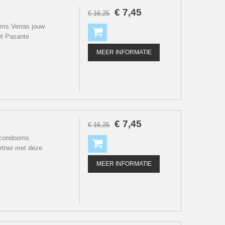
€
7
,
45
€
16
,
25
ms Verras jouw
et Pasante
MEER INFORMATIE
€
7
,
45
€
16
,
25
 condooms
rtner met deze
MEER INFORMATIE