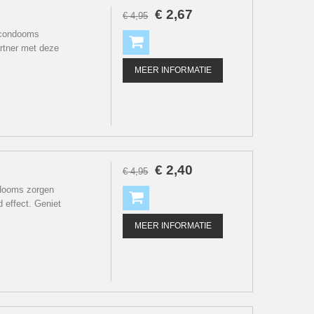
€
2
,
67
€
4
,
95
 condooms
rtner met deze
MEER INFORMATIE
€
2
,
40
€
4
,
95
ndooms zorgen
 effect. Geniet
MEER INFORMATIE