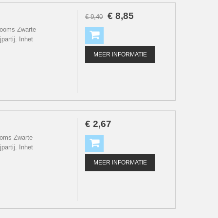
€
8
,
85
€
9
,
40
dooms Zwarte
artij. Inhet
MEER INFORMATIE
€
2
,
67
ooms Zwarte
artij. Inhet
MEER INFORMATIE