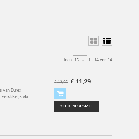
Toon
1 - 14 van 14
15
€
11
,
29
€
13
,
95
 van Durex,
errukkelijk als
MEER INFORMATIE