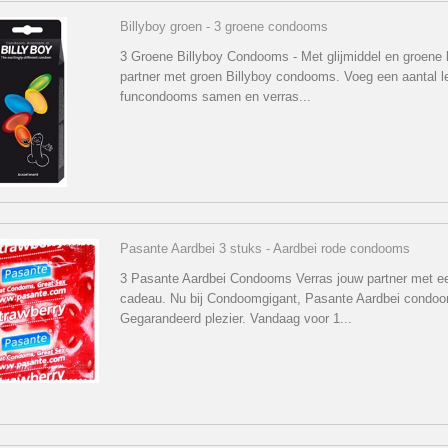
Billyboy groen - 3 groene condooms
3 Groene Billyboy Condooms - Met glijmiddel en groene k
partner met groen Billyboy condooms. Voeg een aantal l
funcondooms samen en verras...
Pasante Aardbei 3 stuks - Aardbei rode condooms
3 Pasante Aardbei Condooms Verras jouw partner met een
cadeau. Nu bij Condoomgigant, Pasante Aardbei condo
Gegarandeerd plezier. Vandaag voor 1...