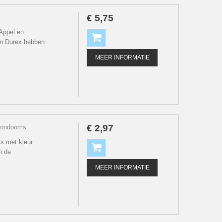
€
5
,
75
Appel en
n Durex hebben
MEER INFORMATIE
€
2
,
97
 condooms
s met kleur
n de
MEER INFORMATIE