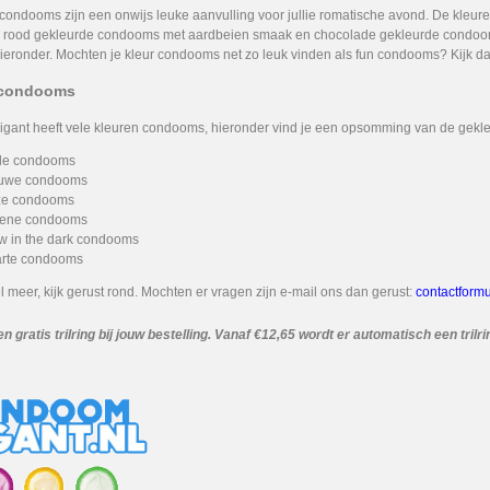
condooms zijn een onwijs leuke aanvulling voor jullie romatische avond. De kle
rood gekleurde condooms met aardbeien smaak en chocolade gekleurde condooms 
eronder. Mochten je kleur condooms net zo leuk vinden als fun condooms? Kijk da
 condooms
ant heeft vele kleuren condooms, hieronder vind je een opsomming van de gek
e condooms
uwe condooms
e condooms
ene condooms
w in the dark condooms
rte condooms
 meer, kijk gerust rond. Mochten er vragen zijn e-mail ons dan gerust:
contactformu
 gratis trilring bij jouw bestelling. Vanaf €12,65 wordt er automatisch een trilri