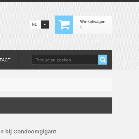
Winkelwagen
NL
0
TACT
en bij Condoomgigant