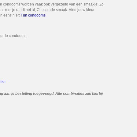
uren condooms worden vaak ook vergezelfd van een smaakje. Zo
met je raadt het al; Chocolade smaak. Vind jouw kleur
n eens hier:
Fun condooms
leurde condooms:
lier
ng aan je bestelling toegevoegd. Alle combinaties zijn hierbij