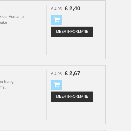
€
2
,
40
€
4
,
95
leur Verras je
euke
MEER INFORMATIE
€
2
,
67
€
4
,
95
 fruitig
oms.
MEER INFORMATIE