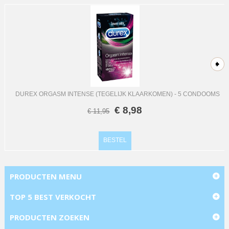
DUREX ORGASM INTENSE (TEGELIJK KLAARKOMEN) - 5 CONDOOMS
€
8
,
98
€
11
,
95
BESTEL
PRODUCTEN MENU
TOP 5 BEST VERKOCHT
PRODUCTEN ZOEKEN