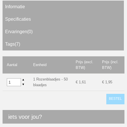
Informatie
Specificaties
Ervaringen(0)
Tags(7)
Prijs (excl.
Prijs (incl.
Aantal
Eenheid
BTW)
BTW)
1 Rozenblaadjes - 50
▲
€ 1,61
€ 1,95
▼
blaadjes
BESTEL
iets voor jou?